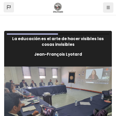
Skip to main content
Blocks
La educación es el arte de hacer visibles las
cosas invisibles
Jean-François Lyotard